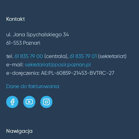
Kontakt
ul. Jana Spychalskiego 34
61-553 Poznań
tel.
61 835 79 00
(centrala),
61 835 79 01
(sekretariat)
e-mail:
sekretariat@posir.poznan.pl
e-doręczenia: AE:PL-60859-21453-BVTRC-27
Dane do fakturowania
strona w serwisie Facebook
kanał w serwisie YouTube
profil w serwisie Instagram
Nawigacja