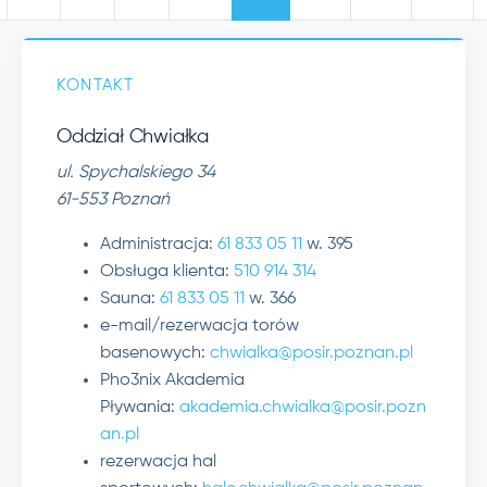
KONTAKT
Oddział Chwiałka
ul. Spychalskiego 34
61-553 Poznań
Administracja:
61 833 05 11
w. 395
Obsługa klienta:
510 914 314
Sauna:
61 833 05 11
w. 366
e-mail/rezerwacja torów
basenowych:
chwialka@posir.poznan.pl
Pho3nix Akademia
Pływania:
akademia.chwialka@posir.pozn
an.pl
rezerwacja hal