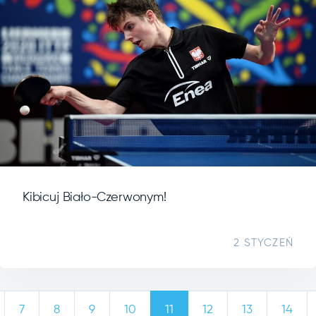
Kibicuj Biało-Czerwonym!
2 STYCZEŃ
7
8
9
10
11
12
13
14