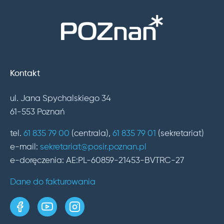
Kontakt
ul. Jana Spychalskiego 34
61-553 Poznań
tel.
61 835 79 00
(centrala),
61 835 79 01
(sekretariat)
e-mail:
sekretariat@posir.poznan.pl
e-doręczenia: AE:PL-60859-21453-BVTRC-27
Dane do fakturowania
strona w serwisie Facebook
kanał w serwisie YouTube
profil w serwisie Instagram