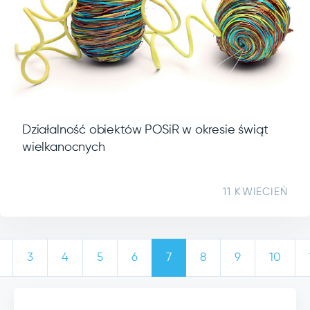
Działalność obiektów POSiR w okresie świąt
wielkanocnych
11 KWIECIEŃ
3
4
5
6
7
8
9
10