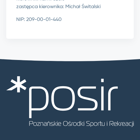
zastępca kierownika: Michał Świtalski
NIP: 209-00-01-440