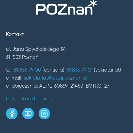
Kontakt
ul. Jana Spychalskiego 34
61-553 Poznań
tel.
61 835 79 00
(centrala),
61 835 79 01
(sekretariat)
e-mail:
sekretariat@posir.poznan.pl
e-doręczenia: AE:PL-60859-21453-BVTRC-27
Dane do fakturowania
strona w serwisie Facebook
kanał w serwisie YouTube
profil w serwisie Instagram