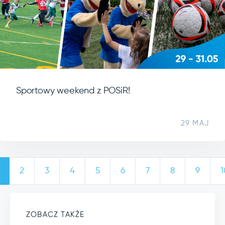
Sportowy weekend z POSiR!
29 MAJ
2
3
4
5
6
7
8
9
1
ZOBACZ TAKŻE