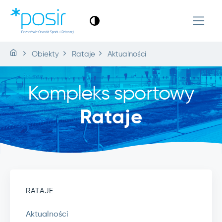
Obiekty
Rataje
Aktualności
Kompleks sportowy
Rataje
RATAJE
Aktualności