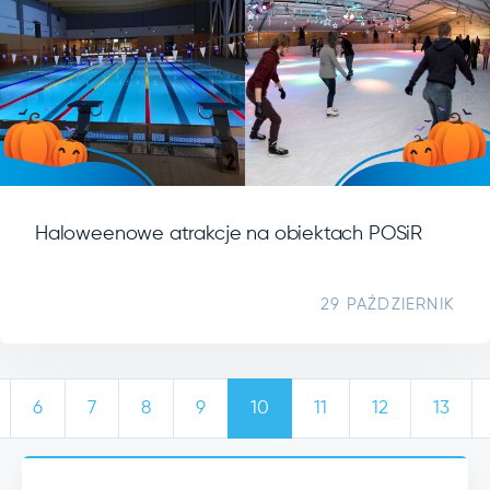
Haloweenowe atrakcje na obiektach POSiR
29 PAŹDZIERNIK
6
7
8
9
10
11
12
13