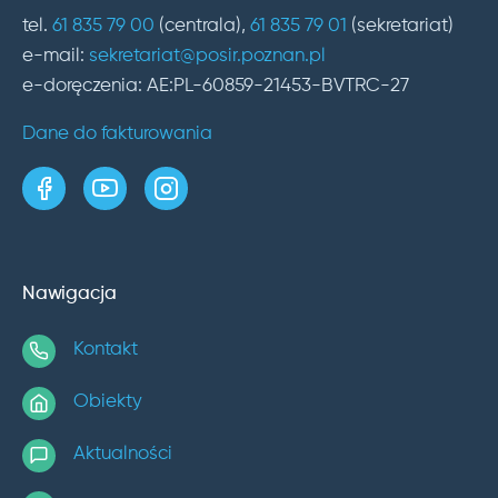
tel.
61 835 79 00
(centrala),
61 835 79 01
(sekretariat)
e-mail:
sekretariat@posir.poznan.pl
e-doręczenia: AE:PL-60859-21453-BVTRC-27
Dane do fakturowania
strona w serwisie Facebook
kanał w serwisie YouTube
profil w serwisie Instagram
Nawigacja
Kontakt
Obiekty
Aktualności