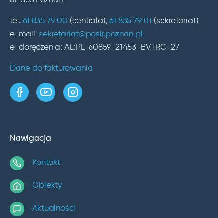
61-553 Poznań
tel.
61 835 79 00
(centrala),
61 835 79 01
(sekretariat)
e-mail:
sekretariat@posir.poznan.pl
e-doręczenia: AE:PL-60859-21453-BVTRC-27
Dane do fakturowania
strona w serwisie Facebook
kanał w serwisie YouTube
profil w serwisie Instagram
Nawigacja
Kontakt
Obiekty
Aktualności