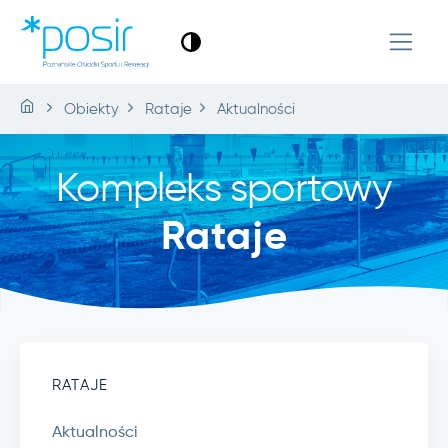
Obiekty
Rataje
Aktualności
Kompleks sportowy
Rataje
RATAJE
Aktualności