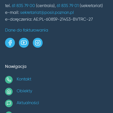
tel.
61 835 79 00
(centrala),
61 835 79 01
(sekretariat)
e-mail:
sekretariat@posir.poznan.pl
e-doręczenia: AE:PL-60859-21453-BVTRC-27
Dane do fakturowania
strona w serwisie Facebook
kanał w serwisie YouTube
profil w serwisie Instagram
Nawigacja
Kontakt
Obiekty
Aktualności