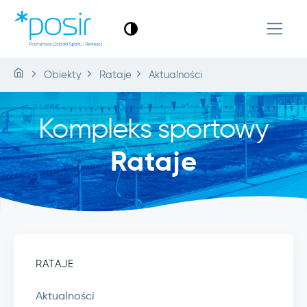
Obiekty
Rataje
Aktualności
Kompleks sportowy
Rataje
RATAJE
Aktualności