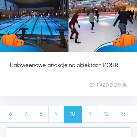
Haloweenowe atrakcje na obiektach POSiR
29 PAŹDZIERNIK
6
7
8
9
10
11
12
13