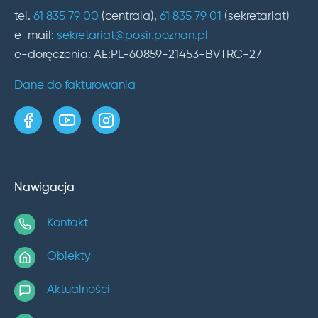
tel.
61 835 79 00
(centrala),
61 835 79 01
(sekretariat)
e-mail:
sekretariat@posir.poznan.pl
e-doręczenia: AE:PL-60859-21453-BVTRC-27
Dane do fakturowania
strona w serwisie Facebook
kanał w serwisie YouTube
profil w serwisie Instagram
Nawigacja
Kontakt
Obiekty
Aktualności