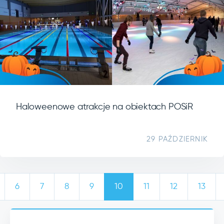
Haloweenowe atrakcje na obiektach POSiR
29 PAŹDZIERNIK
6
7
8
9
10
11
12
13