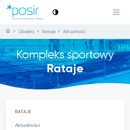
Obiekty
Rataje
Aktualności
Kompleks sportowy
Rataje
RATAJE
Aktualności