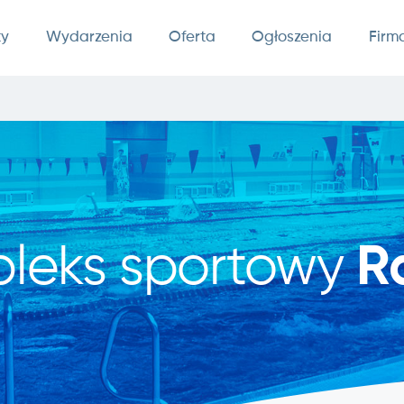
ty
Wydarzenia
Oferta
Ogłoszenia
Firm
leks sportowy
R