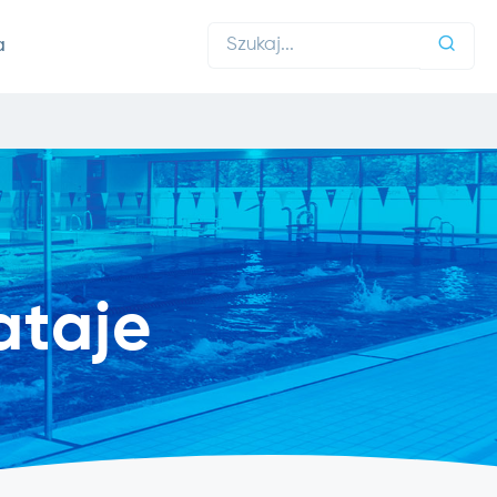
a
ataje