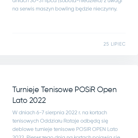
dniach 30-31 lipca (sobota-niedziela) z uwagi
na serwis maszyn bowling będzie nieczynny.
25 LIPIEC
Turnieje Tenisowe POSiR Open
Lato 2022
W dniach 6-7 sierpnia 2022 r. na kortach
tenisowych Oddziału Rataje odbędą się
deblowe turnieje tenisowe POSIR OPEN Lato
2022. Pierwszego dnia na kortach pojawią się