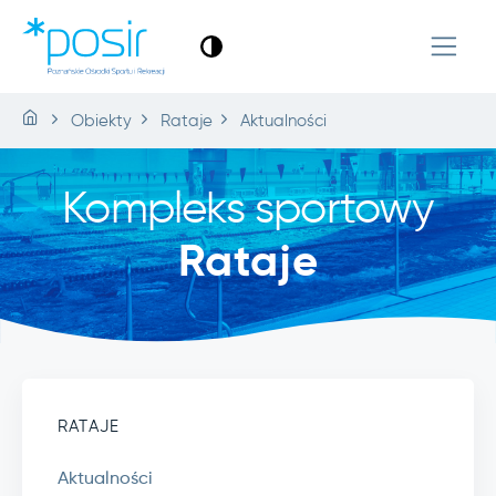
Obiekty
Rataje
Aktualności
Kompleks sportowy
Rataje
RATAJE
Aktualności