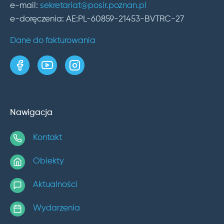
e-mail:
sekretariat@posir.poznan.pl
e-doręczenia: AE:PL-60859-21453-BVTRC-27
Dane do fakturowania
strona w serwisie Facebook
kanał w serwisie YouTube
profil w serwisie Instagram
Nawigacja
Kontakt
Obiekty
Aktualności
Wydarzenia