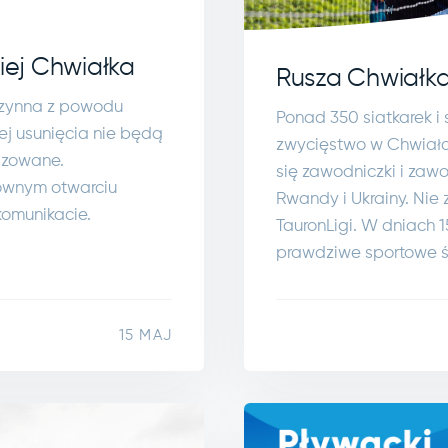
iej Chwiałka
Rusza Chwiałka
eczynna z powodu
Ponad 350 siatkarek i
j usunięcia nie będą
zwycięstwo w Chwiałce
izowane.
się zawodniczki i zawod
nownym otwarciu
Rwandy i Ukrainy. Nie z
omunikacie.
TauronLigi. W dniach 
prawdziwe sportowe ś
15 MAJ