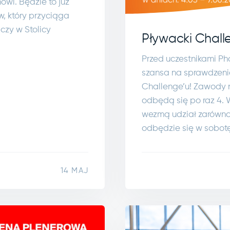
wi. Będzie to już
w, który przyciąga
czy w Stolicy
Pływacki Chall
Przed uczestnikami Ph
szansa na sprawdzenie
Challenge’u! Zawody n
odbędą się po raz 4. 
wezmą udział zarówno d
odbędzie się w sobotę 
14 MAJ