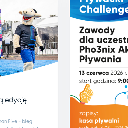
ą edycję
nań Five - bieg