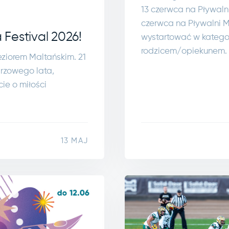
13 czerwca na Pływaln
czerwca na Pływalni Mi
Festival 2026!
wystartować w kategori
rodzicem/opiekunem.
eziorem Maltańskim. 21
arzowego lata,
ie o miłości
13 MAJ