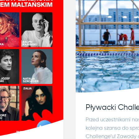
Pływacki Chall
Przed uczestnikami na
kolejna szansa do spr
Challenge’u! Zawody d