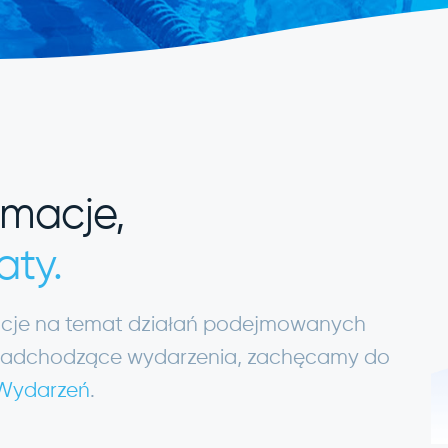
rmacje,
aty.
macje na temat działań podejmowanych
ię nadchodzące wydarzenia, zachęcamy do
 Wydarzeń
.