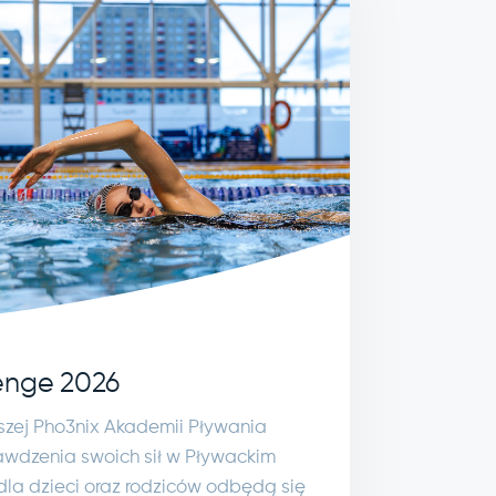
enge 2026
szej Pho3nix Akademii Pływania
awdzenia swoich sił w Pływackim
la dzieci oraz rodziców odbędą się