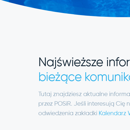
Najświeższe info
bieżące komunik
Tutaj znajdziesz aktualne infor
przez POSiR. Jeśli interesują C
odwiedzenia zakładki
Kalendarz