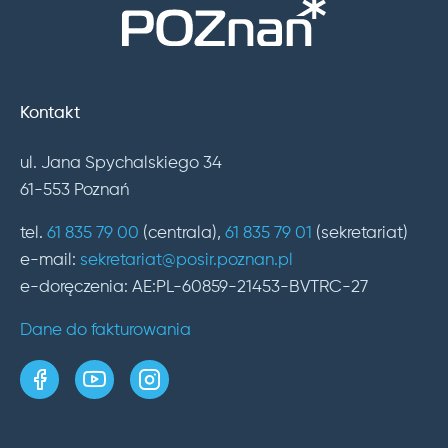
Kontakt
ul. Jana Spychalskiego 34
61-553 Poznań
tel.
61 835 79 00
(centrala),
61 835 79 01
(sekretariat)
e-mail:
sekretariat@posir.poznan.pl
e-doręczenia: AE:PL-60859-21453-BVTRC-27
Dane do fakturowania
strona w serwisie Facebook
kanał w serwisie YouTube
profil w serwisie Instagram