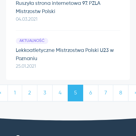
Ruszyła strona internetowa 97. PZLA
Mistrzostw Polski
04.03.2021
AKTUALNOŚĆ
Lekkoatletyczne Mistrzostwa Polski U23 w
Poznaniu
25.01.2021
‹
1
2
3
4
5
6
7
8