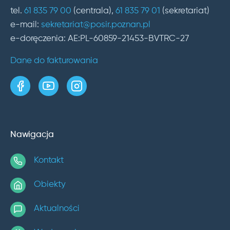
tel.
61 835 79 00
(centrala),
61 835 79 01
(sekretariat)
e-mail:
sekretariat@posir.poznan.pl
e-doręczenia: AE:PL-60859-21453-BVTRC-27
Dane do fakturowania
strona w serwisie Facebook
kanał w serwisie YouTube
profil w serwisie Instagram
Nawigacja
Kontakt
Obiekty
Aktualności