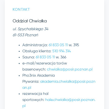
KONTAKT
Oddział Chwiałka
ul. Spychalskiego 34
61-553 Poznań
Administracja:
61 833 05 11
w. 395
Obsługa klienta:
510 914 314
Sauna:
61 833 05 11
w. 366
e-mail/rezerwacja torów
basenowych:
chwialka@posir.poznan.pl
Pho3nix Akademia
Pływania:
akademia.chwialka@posir.pozn
an.pl
rezerwacja hal
sportowych:
hale.chwialka@posir.poznan.
pl