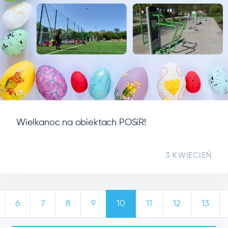
Wielkanoc na obiektach POSiR!
3 KWIECIEŃ
6
7
8
9
10
11
12
13