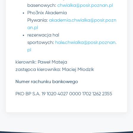
basenowych:
chwialka@posir.poznan.pl
Pho3nix Akademia
Pływania:
akademia.chwialka@posir.pozn
an.pl
rezerwacja hal
sportowych:
hale.chwialka@posir.poznan.
pl
kierownik: Paweł Mateja
zastępca kierownika: Maciej Młodzik
Numer rachunku bankowego
PKO BP S.A. 19 1020 4027 0000 1702 1262 2355