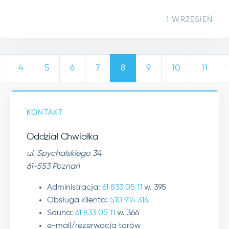
1 WRZESIEŃ
4
5
6
7
8
9
10
11
KONTAKT
Oddział Chwiałka
ul. Spychalskiego 34
61-553 Poznań
Administracja:
61 833 05 11
w. 395
Obsługa klienta:
510 914 314
Sauna:
61 833 05 11
w. 366
e-mail/rezerwacja torów