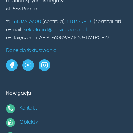
ul. Jana Spychalskiego 34
61-553 Poznań
tel.
61 835 79 00
(centrala),
61 835 79 01
(sekretariat)
e-mail:
sekretariat@posir.poznan.pl
e-doręczenia: AE:PL-60859-21453-BVTRC-27
Dane do fakturowania
strona w serwisie Facebook
kanał w serwisie YouTube
profil w serwisie Instagram
Nawigacja
Kontakt
Obiekty