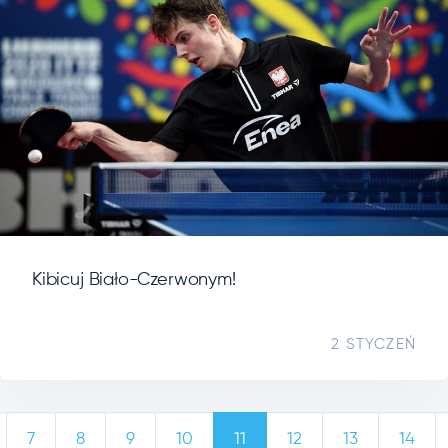
Kibicuj Biało-Czerwonym!
2 STYCZEŃ
7
8
9
10
11
12
13
14