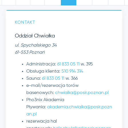
KONTAKT
Oddział Chwiałka
ul. Spychalskiego 34
61-553 Poznań
Administracja:
61 833 05 11
w. 395
Obsługa klienta:
510 914 314
Sauna:
61 833 05 11
w. 366
e-mail/rezerwacja torów
basenowych:
chwialka@posir.poznan.pl
Pho3nix Akademia
Pływania:
akademia.chwialka@posir.pozn
an.pl
rezerwacja hal