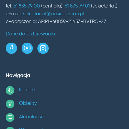
tel.
61 835 79 00
(centrala),
61 835 79 01
(sekretariat)
e-mail:
sekretariat@posir.poznan.pl
e-doręczenia: AE:PL-60859-21453-BVTRC-27
Dane do fakturowania
strona w serwisie Facebook
kanał w serwisie YouTube
profil w serwisie Instagram
Nawigacja
Kontakt
Obiekty
Aktualności