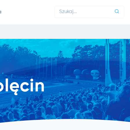
a
lęcin