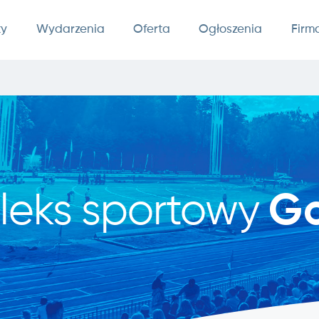
ty
Wydarzenia
Oferta
Ogłoszenia
Firm
leks sportowy
Go