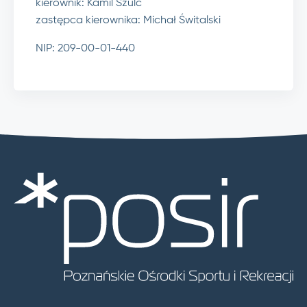
kierownik: Kamil Szulc
zastępca kierownika: Michał Świtalski
NIP: 209-00-01-440