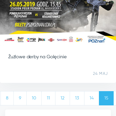
Żużlowe derby na Golęcinie
24 MAJ
8
9
10
11
12
13
14
15