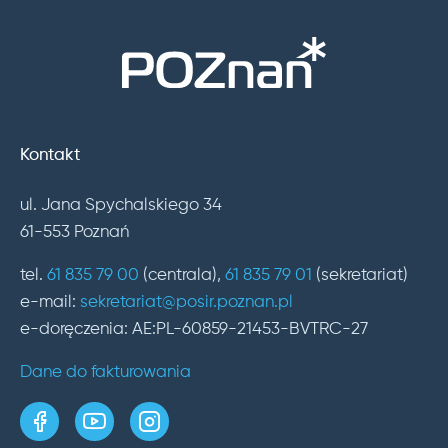
Kontakt
ul. Jana Spychalskiego 34
61-553 Poznań
tel.
61 835 79 00
(centrala),
61 835 79 01
(sekretariat)
e-mail:
sekretariat@posir.poznan.pl
e-doręczenia: AE:PL-60859-21453-BVTRC-27
Dane do fakturowania
strona w serwisie Facebook
kanał w serwisie YouTube
profil w serwisie Instagram