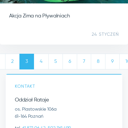
Akcja Zima na Pływalniach
24 STYCZEŃ
2
3
4
5
6
7
8
9
1
KONTAKT
Oddział Rataje
os. Piastowskie 106a
61-164 Poznań