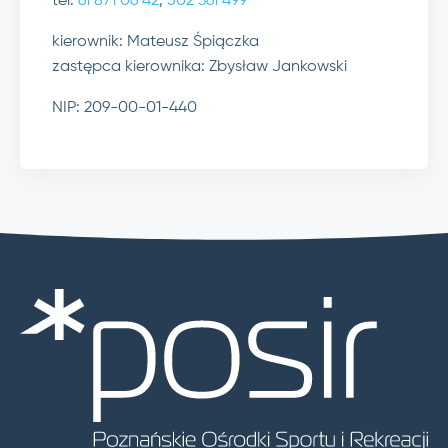
tel.
61 871 06 42
,
502 361 499
kierownik: Mateusz Śpiączka
zastępca kierownika: Zbysław Jankowski
NIP: 209-00-01-440