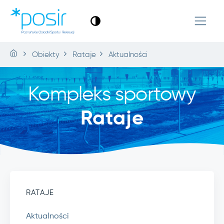
Obiekty
Rataje
Aktualności
Kompleks sportowy
Rataje
RATAJE
Aktualności