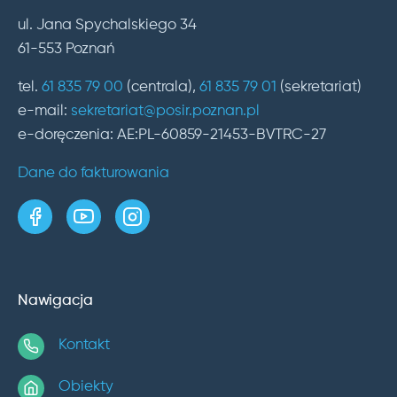
ul. Jana Spychalskiego 34
61-553 Poznań
tel.
61 835 79 00
(centrala),
61 835 79 01
(sekretariat)
e-mail:
sekretariat@posir.poznan.pl
e-doręczenia: AE:PL-60859-21453-BVTRC-27
Dane do fakturowania
strona w serwisie Facebook
kanał w serwisie YouTube
profil w serwisie Instagram
Nawigacja
Kontakt
Obiekty