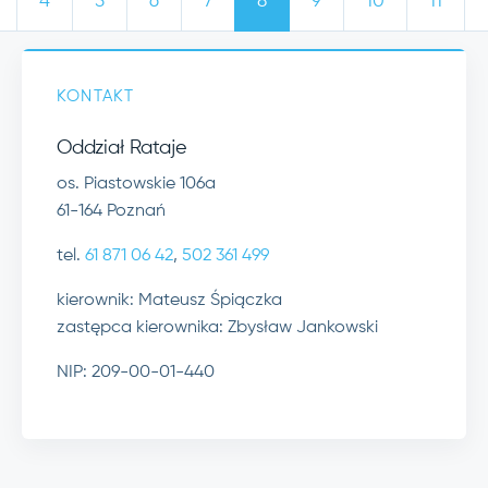
4
5
6
7
8
9
10
11
KONTAKT
Oddział Rataje
os. Piastowskie 106a
61-164 Poznań
tel.
61 871 06 42
,
502 361 499
kierownik: Mateusz Śpiączka
zastępca kierownika: Zbysław Jankowski
NIP: 209-00-01-440