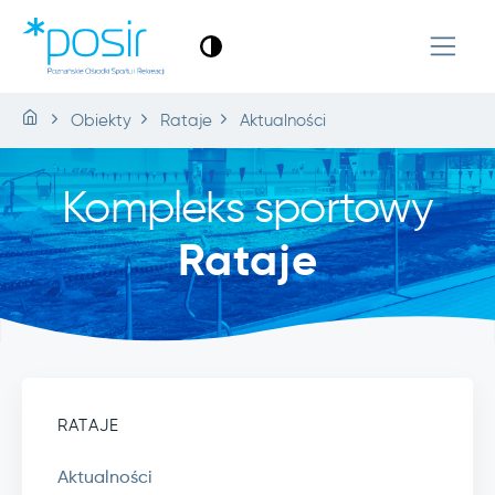
Obiekty
Rataje
Aktualności
Kompleks sportowy
Rataje
RATAJE
Aktualności