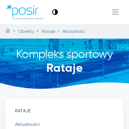
Obiekty
Rataje
Aktualności
Kompleks sportowy
Rataje
RATAJE
Aktualności