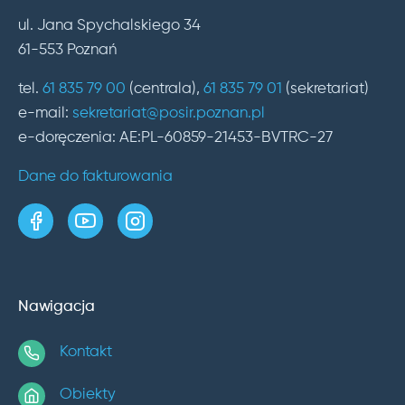
ul. Jana Spychalskiego 34
61-553 Poznań
tel.
61 835 79 00
(centrala),
61 835 79 01
(sekretariat)
e-mail:
sekretariat@posir.poznan.pl
e-doręczenia: AE:PL-60859-21453-BVTRC-27
Dane do fakturowania
strona w serwisie Facebook
kanał w serwisie YouTube
profil w serwisie Instagram
Nawigacja
Kontakt
Obiekty