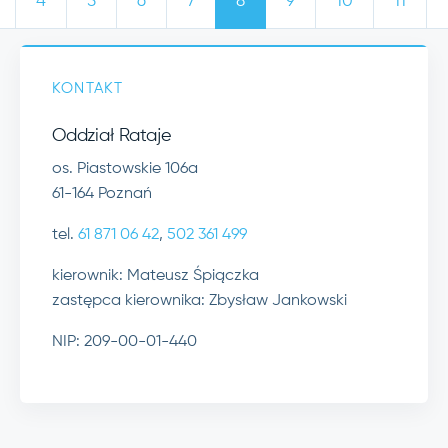
4
5
6
7
8
9
10
11
KONTAKT
Oddział Rataje
os. Piastowskie 106a
61-164 Poznań
tel.
61 871 06 42
,
502 361 499
kierownik: Mateusz Śpiączka
zastępca kierownika: Zbysław Jankowski
NIP: 209-00-01-440