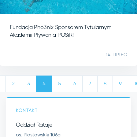
Fundacja Pho3nix Sponsorem Tytularnym
Akademii Pływania POSiR!
14 LIPIEC
2
3
4
5
6
7
8
9
1
KONTAKT
Oddział Rataje
os. Piastowskie 106a