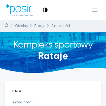
Obiekty
Rataje
Aktualności
Kompleks sportowy
Rataje
RATAJE
Aktualności