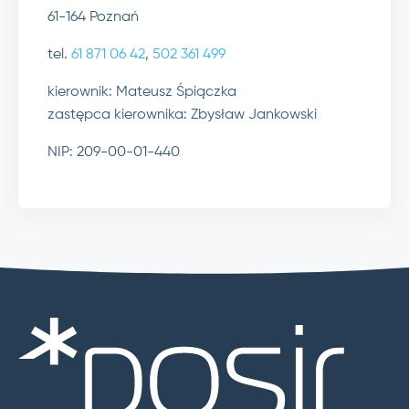
61-164 Poznań
tel.
61 871 06 42
,
502 361 499
kierownik: Mateusz Śpiączka
zastępca kierownika: Zbysław Jankowski
NIP: 209-00-01-440