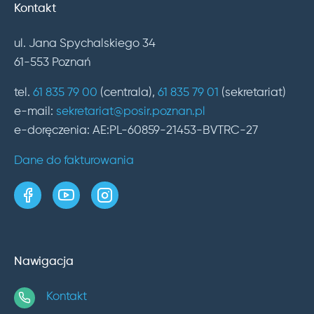
Kontakt
ul. Jana Spychalskiego 34
61-553 Poznań
tel.
61 835 79 00
(centrala),
61 835 79 01
(sekretariat)
e-mail:
sekretariat@posir.poznan.pl
e-doręczenia: AE:PL-60859-21453-BVTRC-27
Dane do fakturowania
strona w serwisie Facebook
kanał w serwisie YouTube
profil w serwisie Instagram
Nawigacja
Kontakt