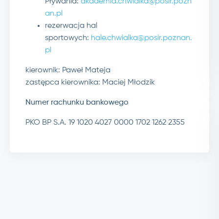
Pływania:
akademia.chwialka@posir.pozn
an.pl
rezerwacja hal
sportowych:
hale.chwialka@posir.poznan.
pl
kierownik: Paweł Mateja
zastępca kierownika: Maciej Młodzik
Numer rachunku bankowego
PKO BP S.A. 19 1020 4027 0000 1702 1262 2355