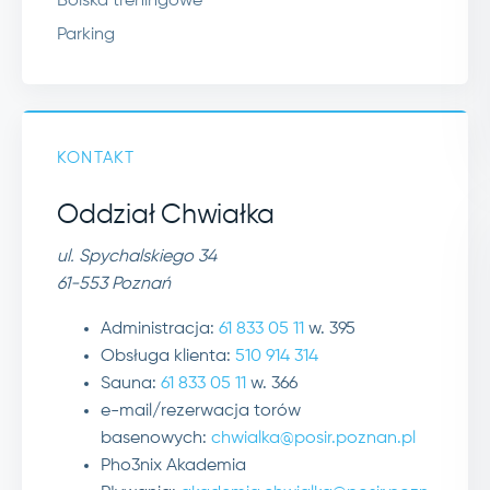
Boiska treningowe
Parking
KONTAKT
Oddział Chwiałka
ul. Spychalskiego 34
61-553 Poznań
Administracja:
61 833 05 11
w. 395
Obsługa klienta:
510 914 314
Sauna:
61 833 05 11
w. 366
e-mail/rezerwacja torów
basenowych:
chwialka@posir.poznan.pl
Pho3nix Akademia