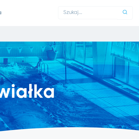
a
wiałka