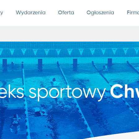
ty
Wydarzenia
Oferta
Ogłoszenia
Firm
eks sportowy
Ch