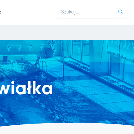
a
wiałka