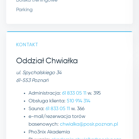
Boiska treningowe
Parking
KONTAKT
Oddział Chwiałka
ul. Spychalskiego 34
61-553 Poznań
Administracja:
61 833 05 11
w. 395
Obsługa klienta:
510 914 314
Sauna:
61 833 05 11
w. 366
e-mail/rezerwacja torów
basenowych:
chwialka@posir.poznan.pl
Pho3nix Akademia