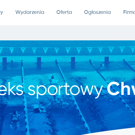
ty
Wydarzenia
Oferta
Ogłoszenia
Firm
eks sportowy
Ch