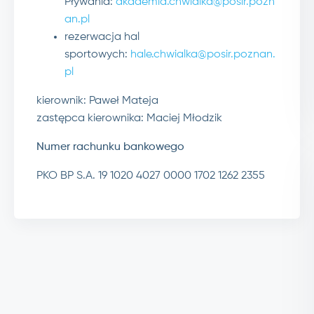
Pływania:
akademia.chwialka@posir.pozn
an.pl
rezerwacja hal
sportowych:
hale.chwialka@posir.poznan.
pl
kierownik: Paweł Mateja
zastępca kierownika: Maciej Młodzik
Numer rachunku bankowego
PKO BP S.A. 19 1020 4027 0000 1702 1262 2355