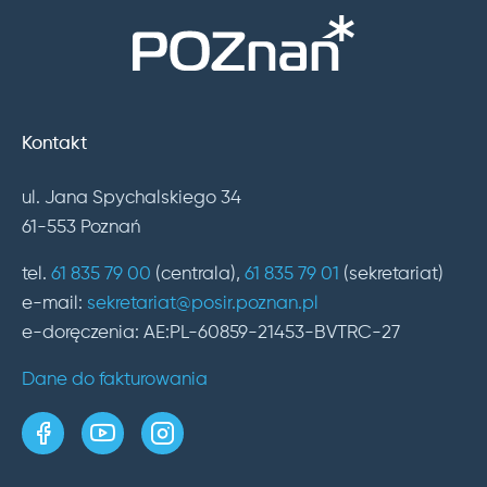
Kontakt
ul. Jana Spychalskiego 34
61-553 Poznań
tel.
61 835 79 00
(centrala),
61 835 79 01
(sekretariat)
e-mail:
sekretariat@posir.poznan.pl
e-doręczenia: AE:PL-60859-21453-BVTRC-27
Dane do fakturowania
strona w serwisie Facebook
kanał w serwisie YouTube
profil w serwisie Instagram