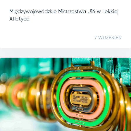
Międzywojewódzkie Mistrzostwa U16 w Lekkiej
Atletyce
7 WRZESIEŃ