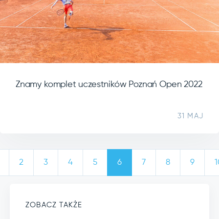
Znamy komplet uczestników Poznań Open 2022
31 MAJ
2
3
4
5
6
7
8
9
1
ZOBACZ TAKŻE