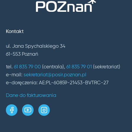
Kontakt
ul. Jana Spychalskiego 34
61-553 Poznań
tel.
61 835 79 00
(centrala),
61 835 79 01
(sekretariat)
e-mail:
sekretariat@posir.poznan.pl
e-doręczenia: AE:PL-60859-21453-BVTRC-27
Dane do fakturowania
strona w serwisie Facebook
kanał w serwisie YouTube
profil w serwisie Instagram