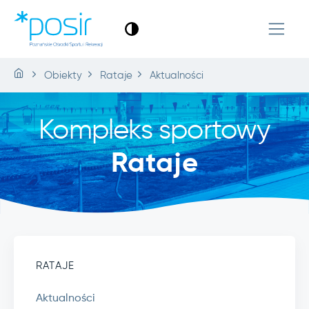
Obiekty
Rataje
Aktualności
Kompleks sportowy
Rataje
RATAJE
Aktualności