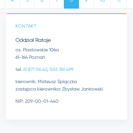
4
5
6
7
8
9
10
11
KONTAKT
Oddział Rataje
os. Piastowskie 106a
61-164 Poznań
tel.
61 871 06 42
,
502 361 499
kierownik: Mateusz Śpiączka
zastępca kierownika: Zbysław Jankowski
NIP: 209-00-01-440