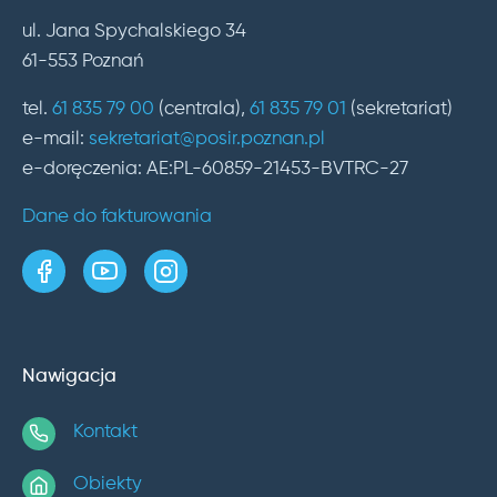
ul. Jana Spychalskiego 34
61-553 Poznań
tel.
61 835 79 00
(centrala),
61 835 79 01
(sekretariat)
e-mail:
sekretariat@posir.poznan.pl
e-doręczenia: AE:PL-60859-21453-BVTRC-27
Dane do fakturowania
strona w serwisie Facebook
kanał w serwisie YouTube
profil w serwisie Instagram
Nawigacja
Kontakt
Obiekty