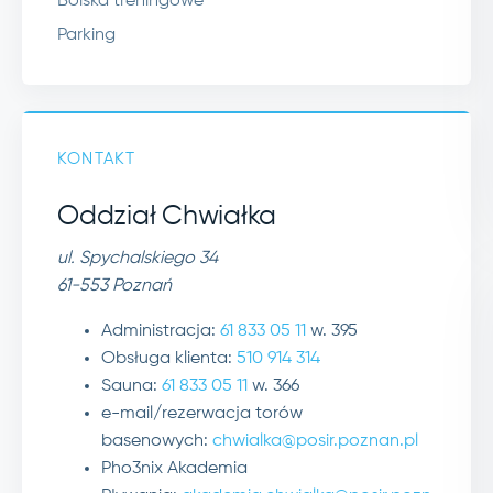
Boiska treningowe
Parking
KONTAKT
Oddział Chwiałka
ul. Spychalskiego 34
61-553 Poznań
Administracja:
61 833 05 11
w. 395
Obsługa klienta:
510 914 314
Sauna:
61 833 05 11
w. 366
e-mail/rezerwacja torów
basenowych:
chwialka@posir.poznan.pl
Pho3nix Akademia