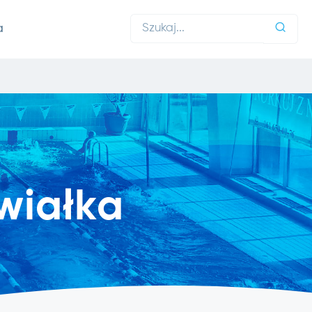
a
wiałka