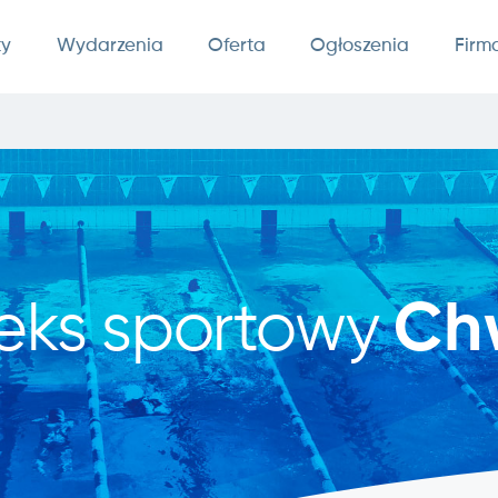
ty
Wydarzenia
Oferta
Ogłoszenia
Firm
eks sportowy
Ch