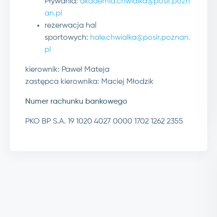
Pływania:
akademia.chwialka@posir.pozn
an.pl
rezerwacja hal
sportowych:
hale.chwialka@posir.poznan.
pl
kierownik: Paweł Mateja
zastępca kierownika: Maciej Młodzik
Numer rachunku bankowego
PKO BP S.A. 19 1020 4027 0000 1702 1262 2355