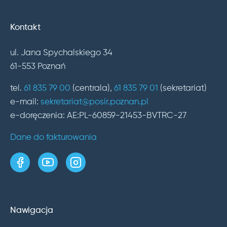
Kontakt
ul. Jana Spychalskiego 34
61-553 Poznań
tel.
61 835 79 00
(centrala),
61 835 79 01
(sekretariat)
e-mail:
sekretariat@posir.poznan.pl
e-doręczenia: AE:PL-60859-21453-BVTRC-27
Dane do fakturowania
strona w serwisie Facebook
kanał w serwisie YouTube
profil w serwisie Instagram
Nawigacja