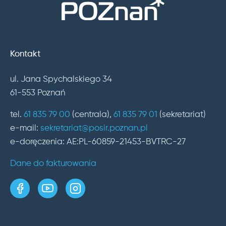
Kontakt
ul. Jana Spychalskiego 34
61-553 Poznań
tel.
61 835 79 00
(centrala),
61 835 79 01
(sekretariat)
e-mail:
sekretariat@posir.poznan.pl
e-doręczenia: AE:PL-60859-21453-BVTRC-27
Dane do fakturowania
strona w serwisie Facebook
kanał w serwisie YouTube
profil w serwisie Instagram