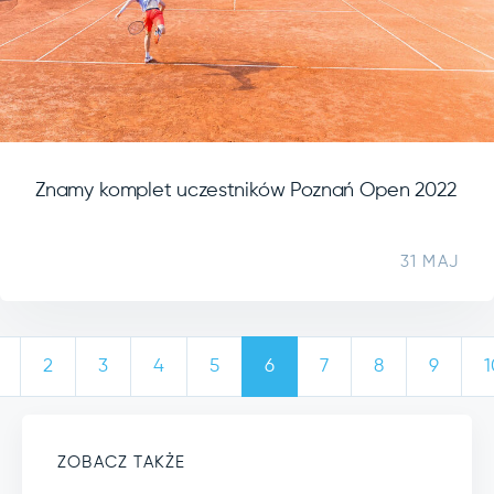
Znamy komplet uczestników Poznań Open 2022
31 MAJ
2
3
4
5
6
7
8
9
1
ZOBACZ TAKŻE